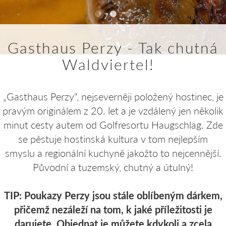
Gasthaus Perzy - Tak chutná
Waldviertel!
„Gasthaus Perzy“, nejseverněji položený hostinec, je
pravým originálem z 20. let a je vzdálený jen několik
minut cesty autem od Golfresortu Haugschlag. Zde
se pěstuje hostinská kultura v tom nejlepším
smyslu a regionální kuchyně jakožto to nejcennější.
Původní a tuzemský, chutný a útulný!
TIP: Poukazy Perzy jsou stále oblíbeným dárkem,
přičemž nezáleží na tom, k jaké příležitosti je
darujete. Objednat je můžete kdykoli a zcela